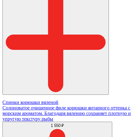
Спинки корюшки вяленой
Солоноватое очищенное филе корюшки янтарного оттенка с
морским ароматом. Благодаря вялению сохраняет плотную и
упругую текстуру рыбы
1 550 ₽