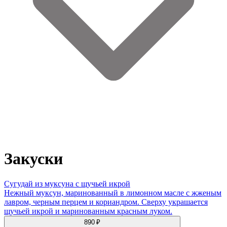
Закуски
Сугудай из муксуна с щучьей икрой
Нежный муксун, маринованный в лимонном масле с жженым
лавром, черным перцем и кориандром. Сверху украшается
щучьей икрой и маринованным красным луком.
890 ₽