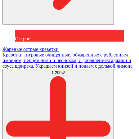
Острое
Жареные острые креветки
Креветки тигровые очищенные, обжаренные с рубленным
имбирем, перцем чили и чесноком, с добавлением аджики и
соуса шрирача. Украшаем кинзой и подаем с долькой лимона
1 200 ₽