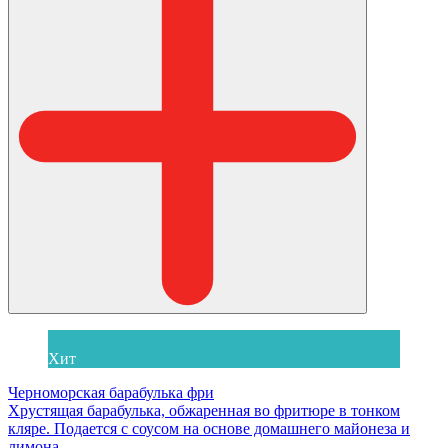
Хит
Черноморская барабулька фри
Хрустящая барабулька, обжаренная во фритюре в тонком
кляре. Подается с соусом на основе домашнего майонеза и
лимона