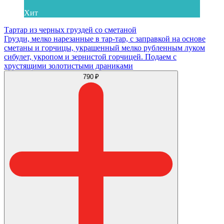
Хит
Тартар из черных груздей со сметаной
Грузди, мелко нарезанные в тар-тар, с заправкой на основе
сметаны и горчицы, украшенный мелко рубленным луком
сибулет, укропом и зернистой горчицей. Подаем с
хрустящими золотистыми драниками
790 ₽