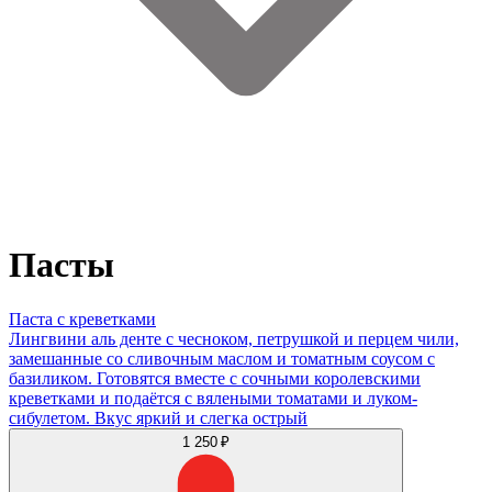
Пасты
Паста с креветками
Лингвини аль денте с чесноком, петрушкой и перцем чили,
замешанные со сливочным маслом и томатным соусом с
базиликом. Готовятся вместе с сочными королевскими
креветками и подаётся с вялеными томатами и луком-
сибулетом. Вкус яркий и слегка острый
1 250 ₽