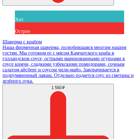
Хит
Острое
Шаверма с крабом
Наша фирменная шаверма, полюбившаяся многим нашим
гостям. Мы готовим ее с мясом Камчатского краба в
голландском соусе, острыми маринованными огурцами в
соусе кимчи, сладкими узбекскими помидорами, сочным
салатом айсберг и соусом чили-майо. Заворачивается в
подрумяненный лаваш. Отдельно подается соус из сметаны и
зелёного лука.
1 550 ₽