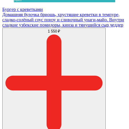
Бургер с креветками
Домашняя булочка бриошь, хрустящие креветки в темпуре,
сладко-солёный соус понзу и сливочный унаги-майо. Внутри
сладкие узбекские помидоры, кинза и тянущийся сыр чеддер
1 550 ₽