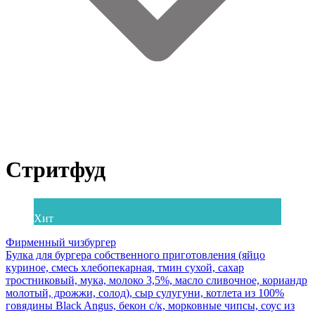
Стритфуд
Хит
Фирменный чизбургер
Булка для бургера собственного приготовления (яйцо
куриное, смесь хлебопекарная, тмин сухой, сахар
тростниковый, мука, молоко 3,5%, масло сливочное, кориандр
молотый, дрожжи, солод), сыр сулугуни, котлета из 100%
говядины Black Angus, бекон с/к, морковные чипсы, соус из