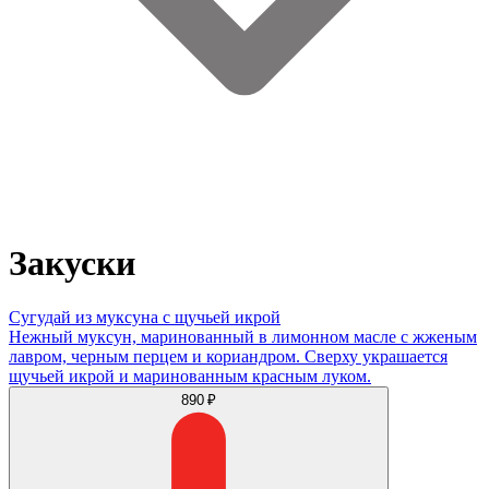
Закуски
Сугудай из муксуна с щучьей икрой
Нежный муксун, маринованный в лимонном масле с жженым
лавром, черным перцем и кориандром. Сверху украшается
щучьей икрой и маринованным красным луком.
890 ₽