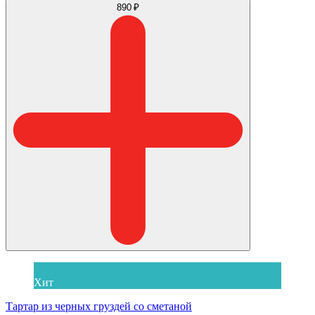
890 ₽
Хит
Тартар из черных груздей со сметаной