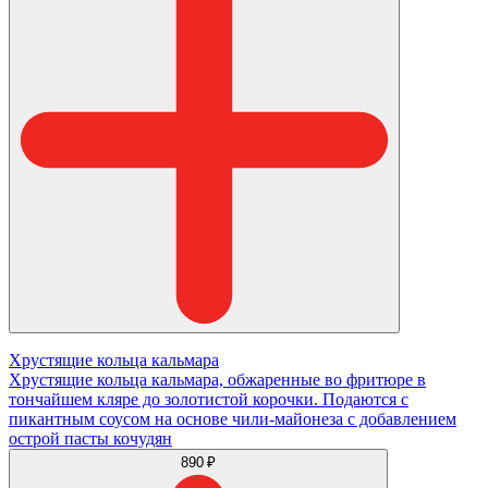
Хрустящие кольца кальмара
Хрустящие кольца кальмара, обжаренные во фритюре в
тончайшем кляре до золотистой корочки. Подаются с
пикантным соусом на основе чили-майонеза с добавлением
острой пасты кочудян
890 ₽