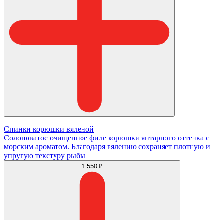
Спинки корюшки вяленой
Солоноватое очищенное филе корюшки янтарного оттенка с
морским ароматом. Благодаря вялению сохраняет плотную и
упругую текстуру рыбы
1 550 ₽