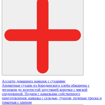
Ассорти домашних намазок с сухарями
Ароматные сухари из бородинского хлеба обжарены с
чесноком до золотистой хрустящей корочки с мягкой
сердцевиной. Подаем с намазками собственного
приготовления: намазка с сельдью, тунцом, печенью трески и
томатная с хреном