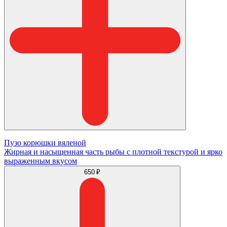
Пузо корюшки вяленой
Жирная и насыщенная часть рыбы с плотной текстурой и ярко
выраженным вкусом
650 ₽