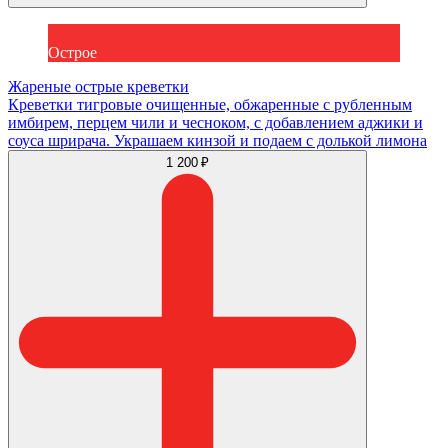
Острое
Жареные острые креветки
Креветки тигровые очищенные, обжаренные с рубленным
имбирем, перцем чили и чесноком, с добавлением аджики и
соуса шрирача. Украшаем кинзой и подаем с долькой лимона
1 200 ₽