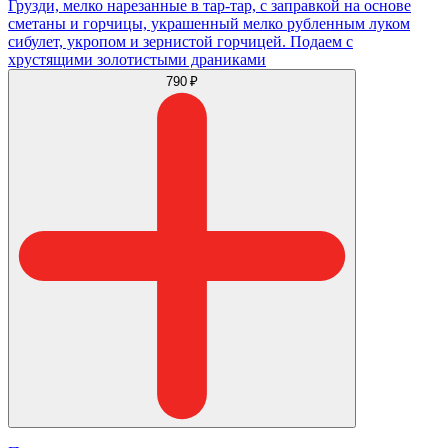
Грузди, мелко нарезанные в тар-тар, с заправкой на основе
сметаны и горчицы, украшенный мелко рубленным луком
сибулет, укропом и зернистой горчицей. Подаем с
хрустящими золотистыми драниками
790 ₽