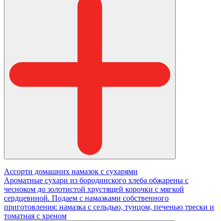
Ассорти домашних намазок с сухарями
Ароматные сухари из бородинского хлеба обжарены с
чесноком до золотистой хрустящей корочки с мягкой
сердцевиной. Подаем с намазками собственного
приготовления: намазка с сельдью, тунцом, печенью трески и
томатная с хреном