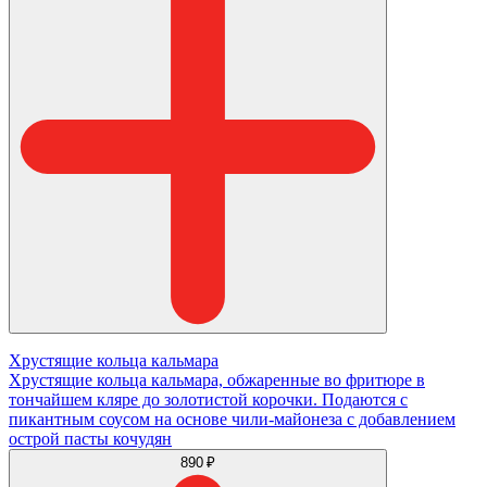
Хрустящие кольца кальмара
Хрустящие кольца кальмара, обжаренные во фритюре в
тончайшем кляре до золотистой корочки. Подаются с
пикантным соусом на основе чили-майонеза с добавлением
острой пасты кочудян
890 ₽