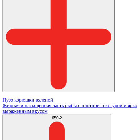
Пузо корюшки вяленой
Жирная и насыщенная часть рыбы с плотной текстурой и ярко
выраженным вкусом
650 ₽