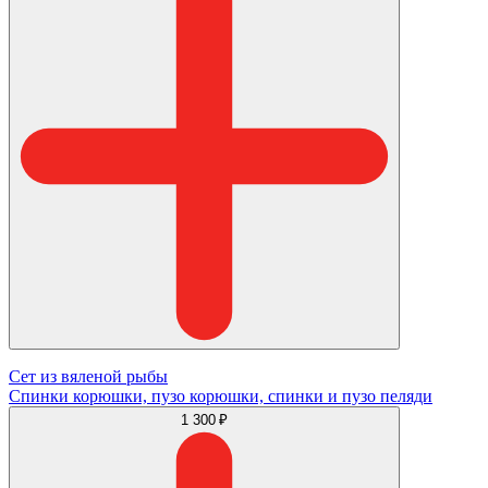
Сет из вяленой рыбы
Спинки корюшки, пузо корюшки, спинки и пузо пеляди
1 300 ₽