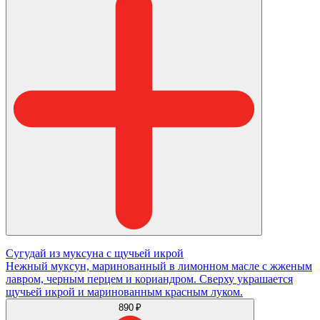
Сугудай из муксуна с щучьей икрой
Нежный муксун, маринованный в лимонном масле с жженым
лавром, черным перцем и кориандром. Сверху украшается
щучьей икрой и маринованным красным луком.
890 ₽