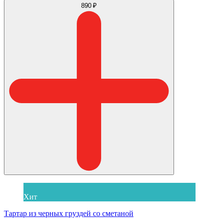
890 ₽
Хит
Тартар из черных груздей со сметаной