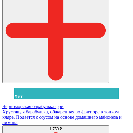
Хит
Черноморская барабулька фри
Хрустящая барабулька, обжаренная во фритюре в тонком
кляре. Подается с соусом на основе домашнего майонеза и
лимона
1 750 ₽