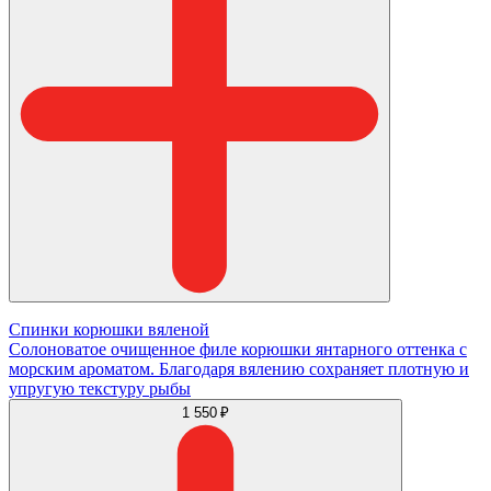
Спинки корюшки вяленой
Солоноватое очищенное филе корюшки янтарного оттенка с
морским ароматом. Благодаря вялению сохраняет плотную и
упругую текстуру рыбы
1 550 ₽