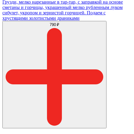
Грузди, мелко нарезанные в тар-тар, с заправкой на основе
сметаны и горчицы, украшенный мелко рубленным луком
сибулет, укропом и зернистой горчицей. Подаем с
хрустящими золотистыми драниками
790 ₽