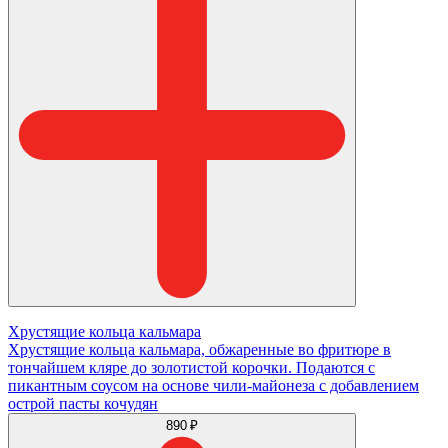
Хрустящие кольца кальмара
Хрустящие кольца кальмара, обжаренные во фритюре в
тончайшем кляре до золотистой корочки. Подаются с
пикантным соусом на основе чили-майонеза с добавлением
острой пасты кочудян
890 ₽