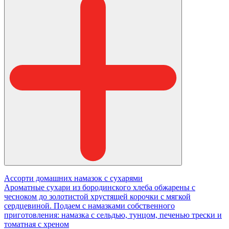
Ассорти домашних намазок с сухарями
Ароматные сухари из бородинского хлеба обжарены с
чесноком до золотистой хрустящей корочки с мягкой
сердцевиной. Подаем с намазками собственного
приготовления: намазка с сельдью, тунцом, печенью трески и
томатная с хреном