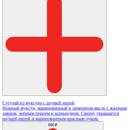
Сугудай из муксуна с щучьей икрой
Нежный муксун, маринованный в лимонном масле с жженым
лавром, черным перцем и кориандром. Сверху украшается
щучьей икрой и маринованным красным луком.
890 ₽