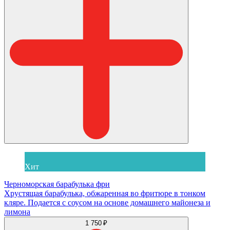
Хит
Черноморская барабулька фри
Хрустящая барабулька, обжаренная во фритюре в тонком
кляре. Подается с соусом на основе домашнего майонеза и
лимона
1 750 ₽