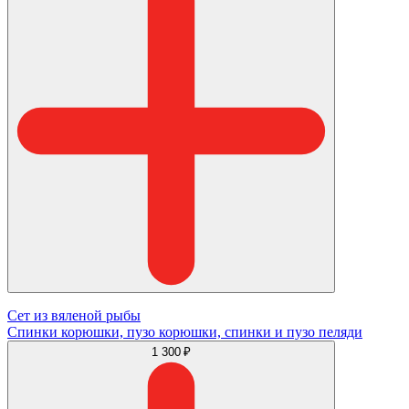
Сет из вяленой рыбы
Спинки корюшки, пузо корюшки, спинки и пузо пеляди
1 300 ₽