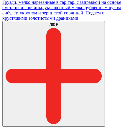
Грузди, мелко нарезанные в тар-тар, с заправкой на основе
сметаны и горчицы, украшенный мелко рубленным луком
сибулет, укропом и зернистой горчицей. Подаем с
хрустящими золотистыми драниками
790 ₽