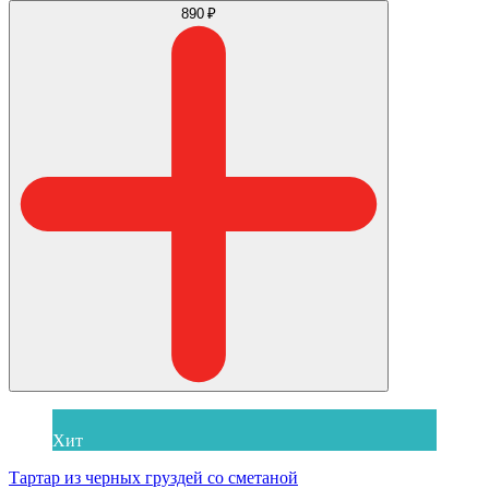
890 ₽
Хит
Тартар из черных груздей со сметаной