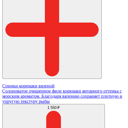
Спинки корюшки вяленой
Солоноватое очищенное филе корюшки янтарного оттенка с
морским ароматом. Благодаря вялению сохраняет плотную и
упругую текстуру рыбы
1 550 ₽