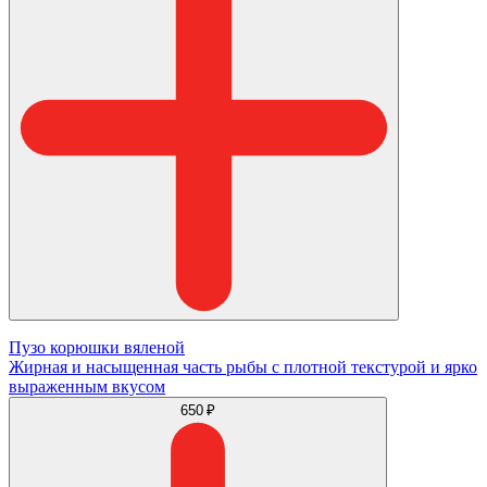
Пузо корюшки вяленой
Жирная и насыщенная часть рыбы с плотной текстурой и ярко
выраженным вкусом
650 ₽