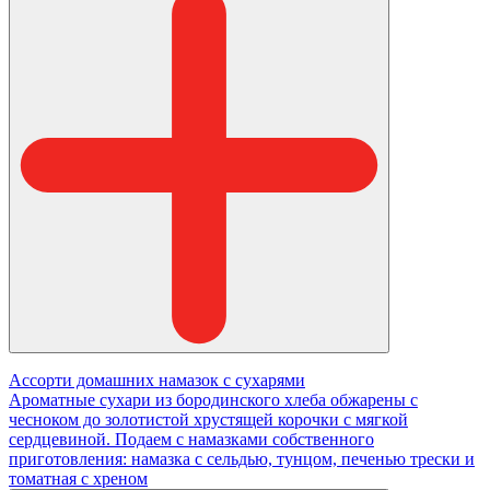
Ассорти домашних намазок с сухарями
Ароматные сухари из бородинского хлеба обжарены с
чесноком до золотистой хрустящей корочки с мягкой
сердцевиной. Подаем с намазками собственного
приготовления: намазка с сельдью, тунцом, печенью трески и
томатная с хреном