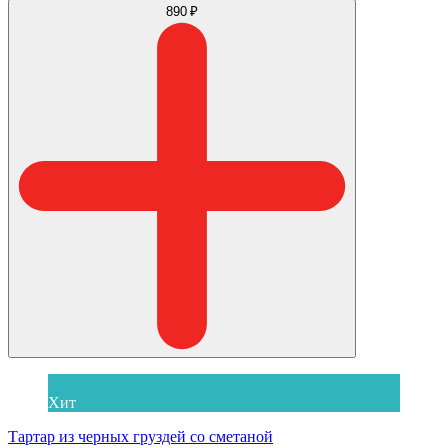
890 ₽
Хит
Тартар из черных груздей со сметаной