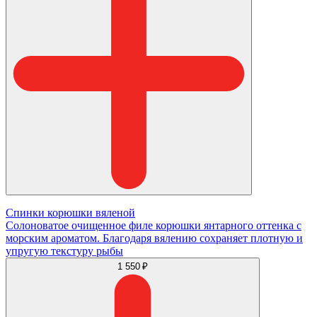
Спинки корюшки вяленой
Солоноватое очищенное филе корюшки янтарного оттенка с
морским ароматом. Благодаря вялению сохраняет плотную и
упругую текстуру рыбы
1 550 ₽