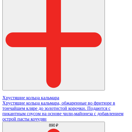
Хрустящие кольца кальмара
Хрустящие кольца кальмара, обжаренные во фритюре в
тончайшем кляре до золотистой корочки. Подаются с
пикантным соусом на основе чили-майонеза с добавлением
острой пасты кочудян
890 ₽