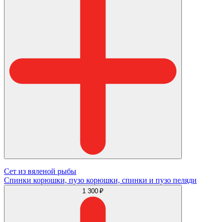
Сет из вяленой рыбы
Спинки корюшки, пузо корюшки, спинки и пузо пеляди
1 300 ₽