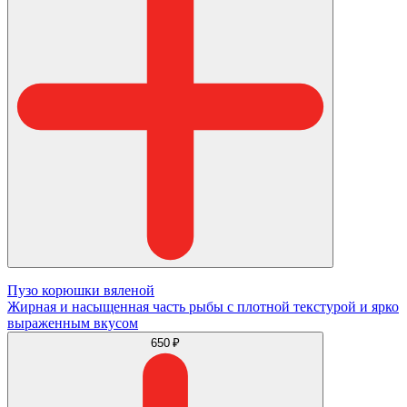
Пузо корюшки вяленой
Жирная и насыщенная часть рыбы с плотной текстурой и ярко
выраженным вкусом
650 ₽