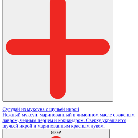
Сугудай из муксуна с щучьей икрой
Нежный муксун, маринованный в лимонном масле с жженым
лавром, черным перцем и кориандром. Сверху украшается
щучьей икрой и маринованным красным луком.
890 ₽