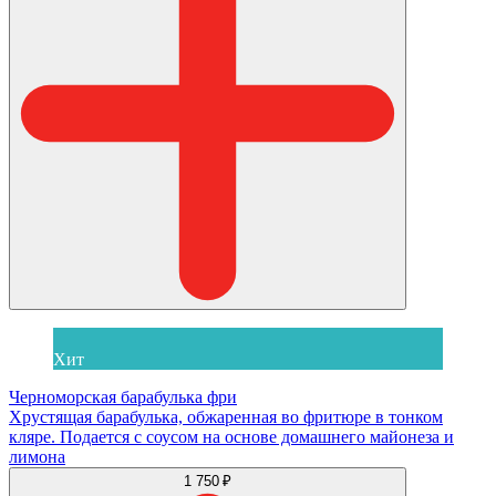
Хит
Черноморская барабулька фри
Хрустящая барабулька, обжаренная во фритюре в тонком
кляре. Подается с соусом на основе домашнего майонеза и
лимона
1 750 ₽