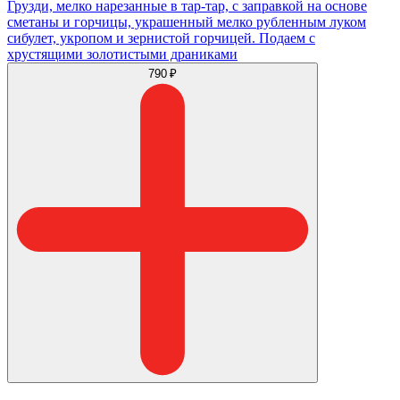
Грузди, мелко нарезанные в тар-тар, с заправкой на основе
сметаны и горчицы, украшенный мелко рубленным луком
сибулет, укропом и зернистой горчицей. Подаем с
хрустящими золотистыми драниками
790 ₽