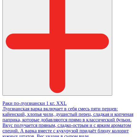
Раки по-луизиански 1 кг. XXL
Луизианская варка включает в себя смесь пяти перцев:
кайенский, хлопья чили, душистый перец, сладкая и копченая
паприка, которые добавляются прямо в классический бульон.
Вкус получается пряным, сладко-острым и с ярким ароматом
специй. А варка вместе с кукурузой придаёт блюду колорит
южных штатов. Вес указан в сыром виде.