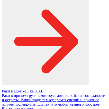
Раки в аджике 1 кг. XXL
Раки в пряном грузинском соусе аджика, с балансом сладости
и остроты. Варка придаёт мясу аромат специй и приятное
жгучее послевкусие, для тех, кто любит немного поострее.
Вес указан в сыром виде.