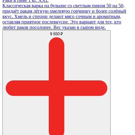
Раки в пиве 1 кг. XXL
Классическая варка на бульоне со светлым пивом 50 на 50,
придаёт ракам лёгкую хмелевую горчинку и более солёный
вкус. Хмель и специи делают мясо сочным и ароматным,
оставляя приятное послевкусие. Это вариант для тех, кто
любит раков посолонее. Вес указан в сыром виде.
9 650 ₽