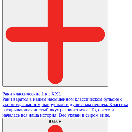
Раки классические 1 кг. XXL
Раки варятся в нашем насыщенном классическом бульоне с
укропом, лимоном, лаврушкой и душистым перцем. Классика
раскрывающая чистый вкус ракового мяса. То, с чего и
началась вся наша история! Вес указан в сыром виде.
9 650 ₽