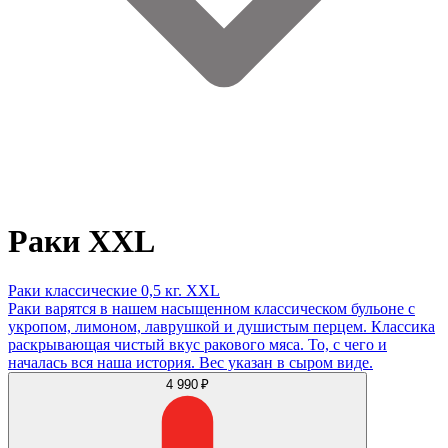
Раки XXL
Раки классические 0,5 кг. XXL
Раки варятся в нашем насыщенном классическом бульоне с
укропом, лимоном, лаврушкой и душистым перцем. Классика
раскрывающая чистый вкус ракового мяса. То, с чего и
началась вся наша история. Вес указан в сыром виде.
4 990 ₽