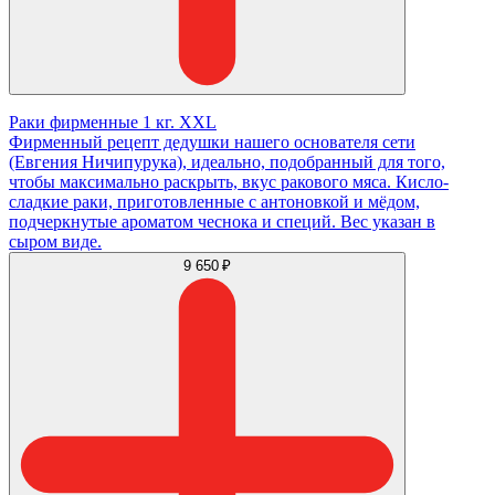
Раки фирменные 1 кг. XXL
Фирменный рецепт дедушки нашего основателя сети
(Евгения Ничипурука), идеально, подобранный для того,
чтобы максимально раскрыть, вкус ракового мяса. Кисло-
сладкие раки, приготовленные с антоновкой и мёдом,
подчеркнутые ароматом чеснока и специй. Вес указан в
сыром виде.
9 650 ₽