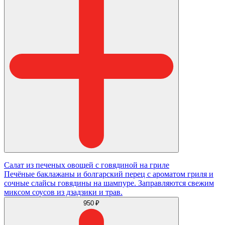
Салат из печеных овощей с говядиной на гриле
Печёные баклажаны и болгарский перец с ароматом гриля и
сочные слайсы говядины на шампуре. Заправляются свежим
миксом соусов из дзадзики и трав.
950 ₽