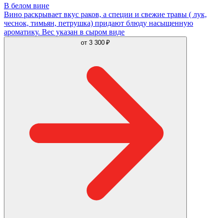
В белом вине
Вино раскрывает вкус раков, а специи и свежие травы ( лук,
чеснок, тимьян, петрушка) придают блюду насыщенную
ароматику. Вес указан в сыром виде
от
3 300 ₽