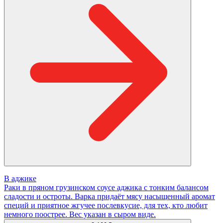
В аджике
Раки в пряном грузинском соусе аджика с тонким балансом
сладости и остроты. Варка придаёт мясу насыщенный аромат
специй и приятное жгучее послевкусие, для тех, кто любит
немного поострее. Вес указан в сыром виде.