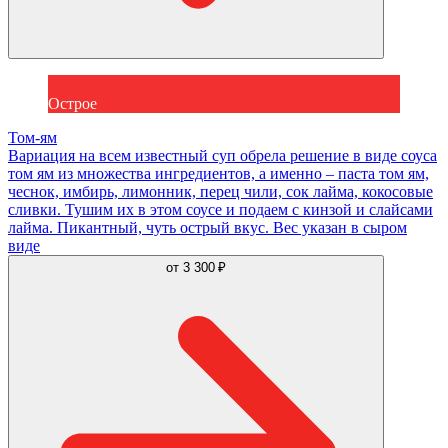
Острое
Том-ям
Вариация на всем известный суп обрела решение в виде соуса
том ям из множества ингредиентов, а именно – паста том ям,
чеснок, имбирь, лимонник, перец чили, сок лайма, кокосовые
сливки. Тушим их в этом соусе и подаем с кинзой и слайсами
лайма. Пикантный, чуть острый вкус. Вес указан в сыром
виде
от
3 300 ₽