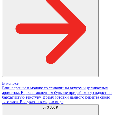
В молоке
Раки вареные в молоке со сливочным вкусом и деликатным
ароматом. Варка в молочном бульоне придаёт мясу сладость и
бархатистую текстуру. Время готовки данного рецепта около
1-го часа. Вес указан в сыром виде
от
3 300 ₽