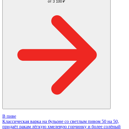
от
3 100 ₽
В пиве
Классическая варка на бульоне со светлым пивом 50 на 50,
придаёт ракам лёгкую хмелевую горчинку и более солёный