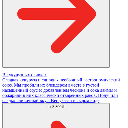
В кукурузных сливках
Сладкая кукуруза и сливки - необычный гастрономический
союз. Мы пробили их блендером вместе в густой
насыщенный соус (с добавлением чеснока и сока лайма) и
обжарили в них классически отваренных раков. Получили
сладко-сливочный вкус. Вес указан в сыром виде
от
3 300 ₽