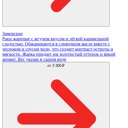
Заморские
Раки жареные с жгучим вкусом и лёгкой карамельной
сладостью. Обжариваются в сливочном масле вместе с
чесноком и соусом чили, что создает контраст остроты и
мягкости. Жарка придает им золотистый оттенок и яркий
аромат. Вес указан в сыром виде
от
3 300 ₽