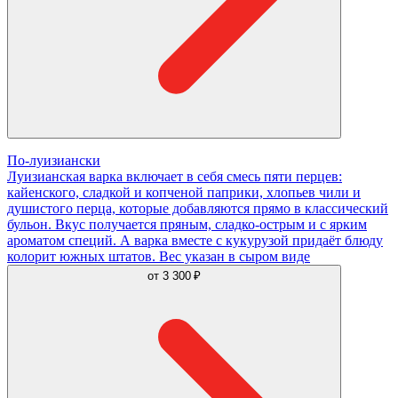
По-луизиански
Луизианская варка включает в себя смесь пяти перцев:
кайенского, сладкой и копченой паприки, хлопьев чили и
душистого перца, которые добавляются прямо в классический
бульон. Вкус получается пряным, сладко-острым и с ярким
ароматом специй. А варка вместе с кукурузой придаёт блюду
колорит южных штатов. Вес указан в сыром виде
от
3 300 ₽