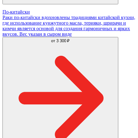
По-китайски
Раки по-китайски вдохновлены традициями китайской кухни,
где использование кунжутного масла, терияки, шрирачи и
кимчи является основой для создания гармоничных и ярких
вкусов. Вес указан в сыром виде
от
3 300 ₽