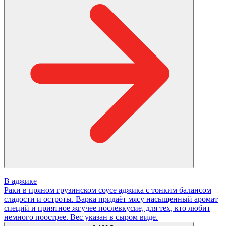
В аджике
Раки в пряном грузинском соусе аджика с тонким балансом
сладости и остроты. Варка придаёт мясу насыщенный аромат
специй и приятное жгучее послевкусие, для тех, кто любит
немного поострее. Вес указан в сыром виде.