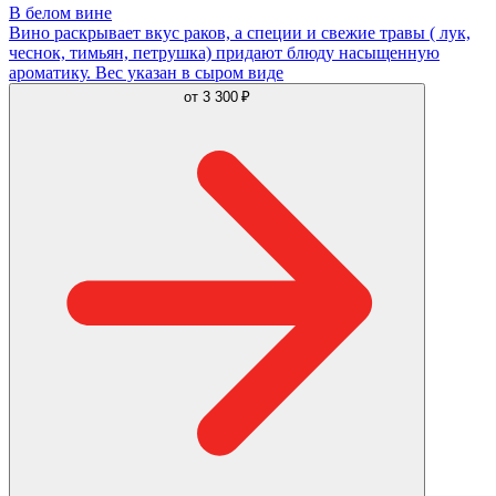
В белом вине
Вино раскрывает вкус раков, а специи и свежие травы ( лук,
чеснок, тимьян, петрушка) придают блюду насыщенную
ароматику. Вес указан в сыром виде
от
3 300 ₽