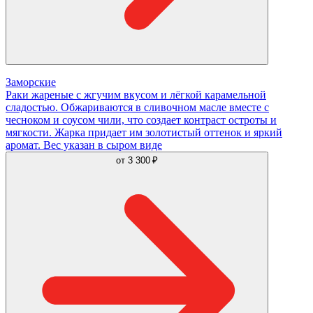
Заморские
Раки жареные с жгучим вкусом и лёгкой карамельной
сладостью. Обжариваются в сливочном масле вместе с
чесноком и соусом чили, что создает контраст остроты и
мягкости. Жарка придает им золотистый оттенок и яркий
аромат. Вес указан в сыром виде
от
3 300 ₽