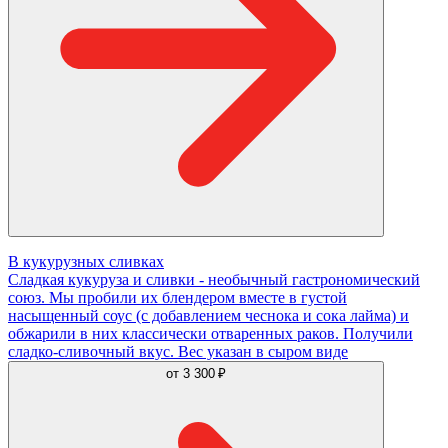
В кукурузных сливках
Сладкая кукуруза и сливки - необычный гастрономический
союз. Мы пробили их блендером вместе в густой
насыщенный соус (с добавлением чеснока и сока лайма) и
обжарили в них классически отваренных раков. Получили
сладко-сливочный вкус. Вес указан в сыром виде
от
3 300 ₽