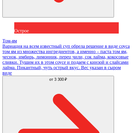
Острое
Том-ям
Вариация на всем известный суп обрела решение в виде соуса
том ям из множества ингредиентов, а именно – паста том ям,
чеснок, имбирь, лимонник, перец чили, сок лайма, кокосовые
сливки. Тушим их в этом соусе и подаем с кинзой и слайсами
лайма. Пикантный, чуть острый вкус. Вес указан в сыром
виде
от
3 300 ₽