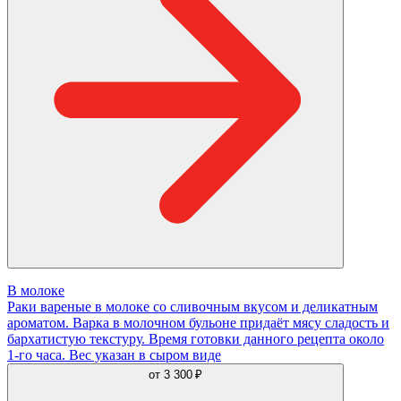
В молоке
Раки вареные в молоке со сливочным вкусом и деликатным
ароматом. Варка в молочном бульоне придаёт мясу сладость и
бархатистую текстуру. Время готовки данного рецепта около
1-го часа. Вес указан в сыром виде
от
3 300 ₽