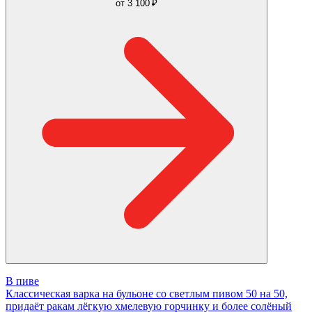
от
3 100 ₽
В пиве
Классическая варка на бульоне со светлым пивом 50 на 50,
придаёт ракам лёгкую хмелевую горчинку и более солёный