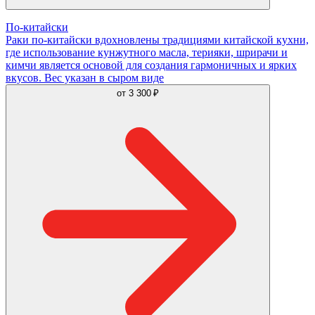
По-китайски
Раки по-китайски вдохновлены традициями китайской кухни,
где использование кунжутного масла, терияки, шрирачи и
кимчи является основой для создания гармоничных и ярких
вкусов. Вес указан в сыром виде
от
3 300 ₽