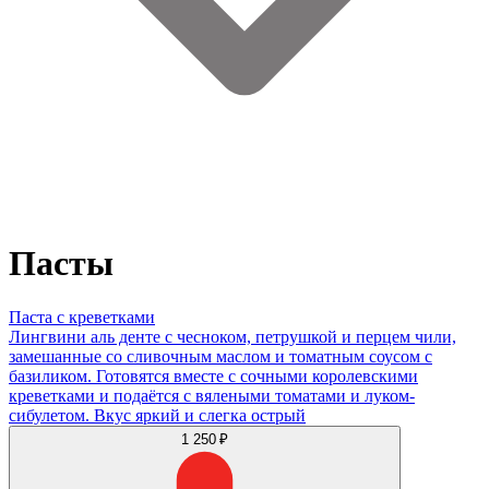
Пасты
Паста с креветками
Лингвини аль денте с чесноком, петрушкой и перцем чили,
замешанные со сливочным маслом и томатным соусом с
базиликом. Готовятся вместе с сочными королевскими
креветками и подаётся с вялеными томатами и луком-
сибулетом. Вкус яркий и слегка острый
1 250 ₽