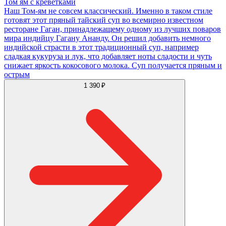
Том ям с креветками
Наш Том-ям не совсем классический. Именно в таком стиле
готовят этот пряный тайский суп во всемирно известном
ресторане Гаган, принадлежащему одному из лучших поваров
мира индийцу Гагану Ананду. Он решил добавить немного
индийской страсти в этот традиционный суп, например
сладкая кукуруза и лук, что добавляет ноты сладости и чуть
снижает яркость кокосового молока. Суп получается пряным и
острым
1 390 ₽