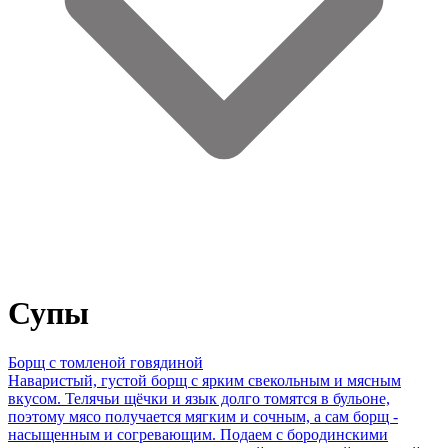
Супы
Борщ с томленой говядиной
Наваристый, густой борщ с ярким свекольным и мясным
вкусом. Телячьи щёчки и язык долго томятся в бульоне,
поэтому мясо получается мягким и сочным, а сам борщ -
насыщенным и согревающим. Подаем с бородинскими