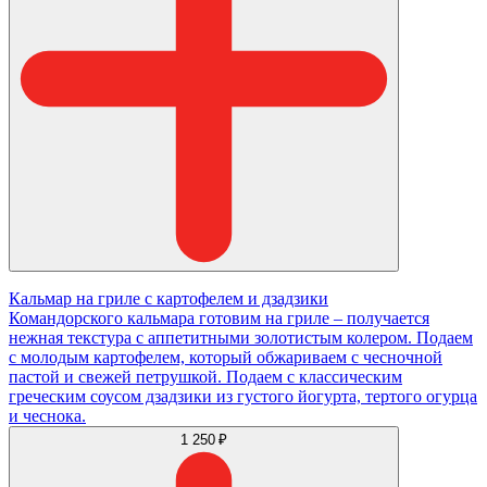
Кальмар на гриле с картофелем и дзадзики
Командорского кальмара готовим на гриле – получается
нежная текстура с аппетитными золотистым колером. Подаем
с молодым картофелем, который обжариваем с чесночной
пастой и свежей петрушкой. Подаем с классическим
греческим соусом дзадзики из густого йогурта, тертого огурца
и чеснока.
1 250 ₽