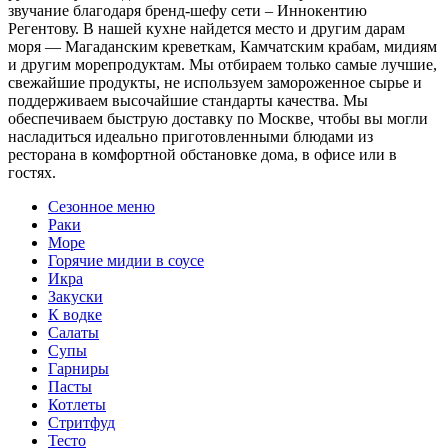
звучание благодаря бренд-шефу сети – Иннокентию
Регентову. В нашей кухне найдется место и другим дарам
моря — Магаданским креветкам, Камчатским крабам, мидиям
и другим морепродуктам. Мы отбираем только самые лучшие,
свежайшие продукты, не используем замороженное сырье и
поддерживаем высочайшие стандарты качества. Мы
обеспечиваем быструю доставку по Москве, чтобы вы могли
насладиться идеально приготовленными блюдами из
ресторана в комфортной обстановке дома, в офисе или в
гостях.
Сезонное меню
Раки
Море
Горячие мидии в соусе
Икра
Закуски
К водке
Салаты
Супы
Гарниры
Пасты
Котлеты
Стритфуд
Тесто