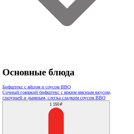
Основные блюда
Бифштекс с яйцом и соусом BBQ
Сочный говяжий бифштекс с ярким мясным вкусом,
глазуньей и дымным, слегка сладким соусом BBQ
1 150 ₽