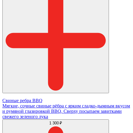
Свиные ребра BBQ
Мягкие, сочные свиные рёбра с ярким сладко-дымным вкусом
и румяной глазировкой BBQ. Сверху посыпаем завитками
свежего зеленого лука
1 300 ₽