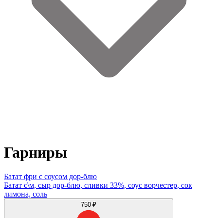
Гарниры
Батат фри с соусом дор-блю
Батат с\м, сыр дор-блю, сливки 33%, соус ворчестер, сок
лимона, соль
750 ₽