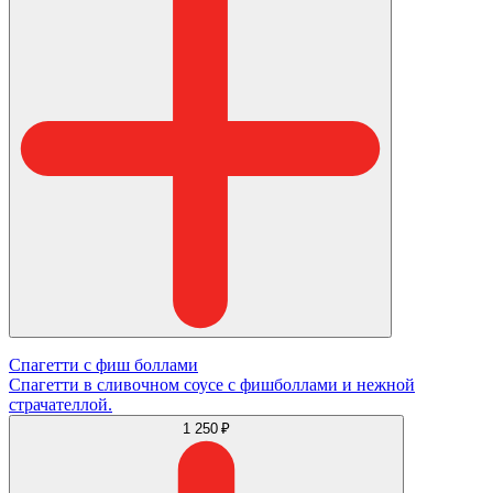
Спагетти с фиш боллами
Спагетти в сливочном соусе с фишболлами и нежной
страчателлой.
1 250 ₽