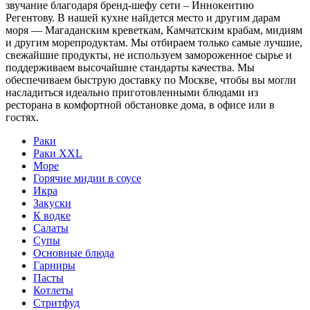
звучание благодаря бренд-шефу сети – Иннокентию
Регентову. В нашей кухне найдется место и другим дарам
моря — Магаданским креветкам, Камчатским крабам, мидиям
и другим морепродуктам. Мы отбираем только самые лучшие,
свежайшие продукты, не используем замороженное сырье и
поддерживаем высочайшие стандарты качества. Мы
обеспечиваем быструю доставку по Москве, чтобы вы могли
насладиться идеально приготовленными блюдами из
ресторана в комфортной обстановке дома, в офисе или в
гостях.
Раки
Раки XXL
Море
Горячие мидии в соусе
Икра
Закуски
К водке
Салаты
Супы
Основные блюда
Гарниры
Пасты
Котлеты
Стритфуд