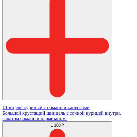
Шницель куриный с романо и каперсами
Большой хрустящий шницель с сочной курицей внутри,
салатом романо и пармезаном.
1 100 ₽