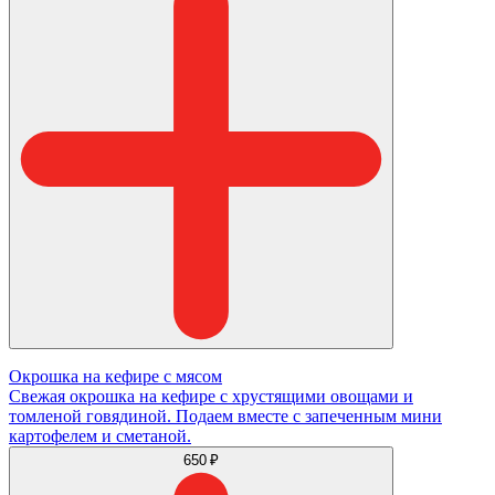
Окрошка на кефире с мясом
Свежая окрошка на кефире с хрустящими овощами и
томленой говядиной. Подаем вместе с запеченным мини
картофелем и сметаной.
650 ₽