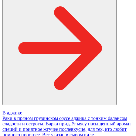
В аджике
Раки в пряном грузинском соусе аджика с тонким балансом
сладости и остроты. Варка придаёт мясу насыщенный аромат
специй и приятное жгучее послевкусие, для тех, кто любит
немного поострее. Вес указан в сыром виде.