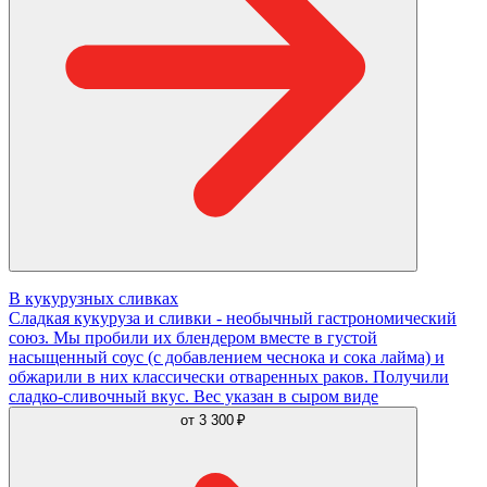
В кукурузных сливках
Сладкая кукуруза и сливки - необычный гастрономический
союз. Мы пробили их блендером вместе в густой
насыщенный соус (с добавлением чеснока и сока лайма) и
обжарили в них классически отваренных раков. Получили
сладко-сливочный вкус. Вес указан в сыром виде
от
3 300 ₽