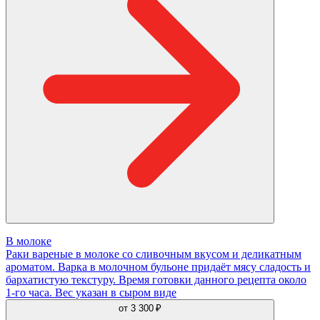
В молоке
Раки вареные в молоке со сливочным вкусом и деликатным
ароматом. Варка в молочном бульоне придаёт мясу сладость и
бархатистую текстуру. Время готовки данного рецепта около
1-го часа. Вес указан в сыром виде
от
3 300 ₽