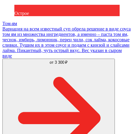
Острое
Том-ям
Вариация на всем известный суп обрела решение в виде соуса
том ям из множества ингредиентов, а именно – паста том ям,
чеснок, имбирь, лимонник, перец чили, сок лайма, кокосовые
сливки. Тушим их в этом соусе и подаем с кинзой и слайсами
лайма. Пикантный, чуть острый вкус. Вес указан в сыром
виде
от
3 300 ₽