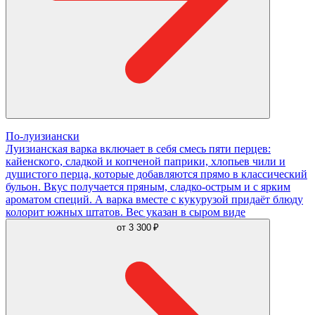
По-луизиански
Луизианская варка включает в себя смесь пяти перцев:
кайенского, сладкой и копченой паприки, хлопьев чили и
душистого перца, которые добавляются прямо в классический
бульон. Вкус получается пряным, сладко-острым и с ярким
ароматом специй. А варка вместе с кукурузой придаёт блюду
колорит южных штатов. Вес указан в сыром виде
от
3 300 ₽