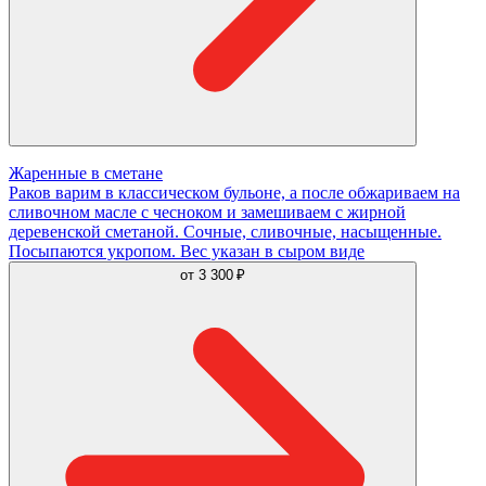
Жаренные в сметане
Раков варим в классическом бульоне, а после обжариваем на
сливочном масле с чесноком и замешиваем с жирной
деревенской сметаной. Сочные, сливочные, насыщенные.
Посыпаются укропом. Вес указан в сыром виде
от
3 300 ₽