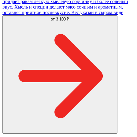
придаёт ракам лёгкую хмелевую горчинку и более солёный
вкус. Хмель и специи делают мясо сочным и ароматным,
оставляя приятное послевкусие. Вес указан в сыром виде
от
3 100 ₽