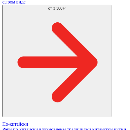
сыром виде
от
3 300 ₽
По-китайски
Раки по-китайски вдохновлены традициями китайской кухни,