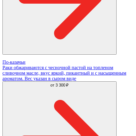
По-казачьи
Раки обжариваются с чесночной пастой на топленом
сливочном масле, вкус яркий, пикантный и с насыщенным
ароматом. Вес указан в сыром виде
от
3 300 ₽