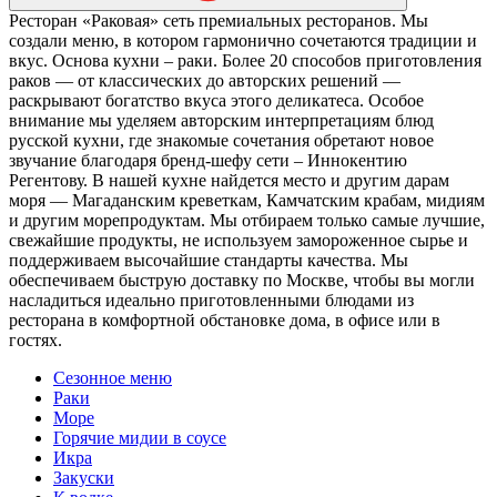
Ресторан «Раковая» сеть премиальных ресторанов. Мы
создали меню, в котором гармонично сочетаются традиции и
вкус. Основа кухни – раки. Более 20 способов приготовления
раков — от классических до авторских решений —
раскрывают богатство вкуса этого деликатеса. Особое
внимание мы уделяем авторским интерпретациям блюд
русской кухни, где знакомые сочетания обретают новое
звучание благодаря бренд-шефу сети – Иннокентию
Регентову. В нашей кухне найдется место и другим дарам
моря — Магаданским креветкам, Камчатским крабам, мидиям
и другим морепродуктам. Мы отбираем только самые лучшие,
свежайшие продукты, не используем замороженное сырье и
поддерживаем высочайшие стандарты качества. Мы
обеспечиваем быструю доставку по Москве, чтобы вы могли
насладиться идеально приготовленными блюдами из
ресторана в комфортной обстановке дома, в офисе или в
гостях.
Сезонное меню
Раки
Море
Горячие мидии в соусе
Икра
Закуски