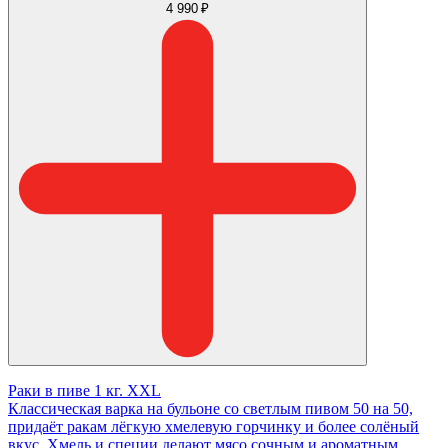
4 990 ₽
Раки в пиве 1 кг. XXL
Классическая варка на бульоне со светлым пивом 50 на 50,
придаёт ракам лёгкую хмелевую горчинку и более солёный
вкус. Хмель и специи делают мясо сочным и ароматным,